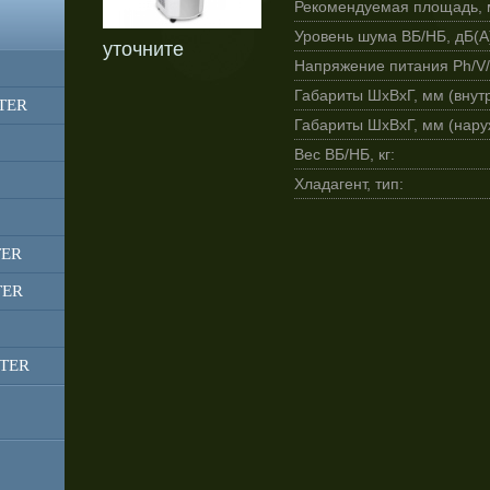
Рекомендуемая площадь, 
Уровень шума ВБ/НБ, дБ(А
уточните
Напряжение питания Ph/V/
Габариты ШхВхГ, мм (внутр
RTER
Габариты ШхВхГ, мм (нару
Вес ВБ/НБ, кг:
Хладагент, тип:
TER
TER
RTER