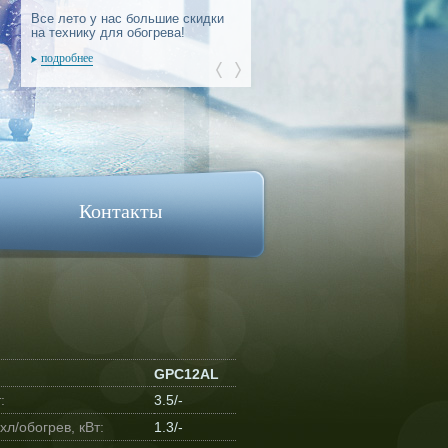
Все лето у нас большие скидки
Все лето у нас большие скидки
на технику для обогрева!
на технику для обогрева!
подробнее
подробнее
Контакты
GPC12AL
:
3.5/-
л/обогрев, кВт:
1.3/-