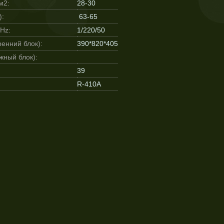
м2:
28-30
):
63-65
Hz:
1/220/50
енний блок):
390*820*405
жный блок):
39
R-410A