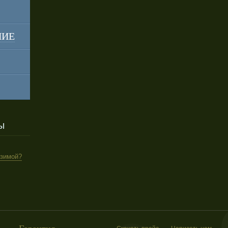
НИЕ
ы
 зимой?