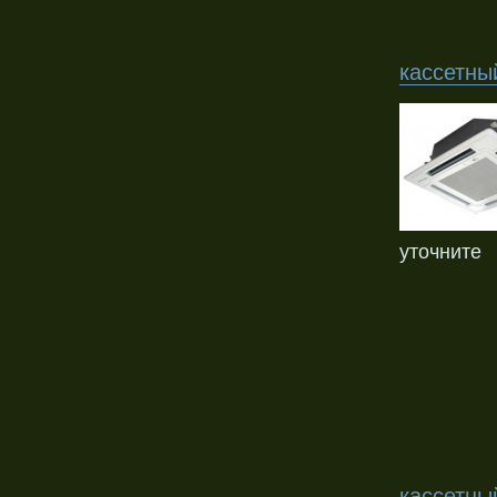
кассетны
уточните
кассетны