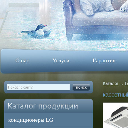
О нас
Услуги
Гарантия
Каталог
→
Г
кассетны
кондиционеры LG