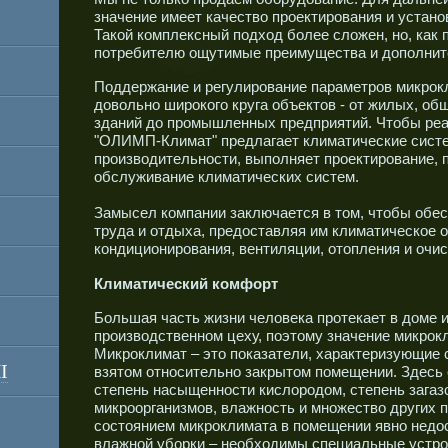
значение имеет качество проектирования и устано
Такой комплексный подход более сложен, но, как 
потребителю ощутимые преимущества и дополнит
Поддержание и регулирование параметров микрок
довольно широкого круга объектов - от жилых, о
зданий до промышленных предприятий. Чтобы реа
"ОЛИМП-Климат" предлагает климатические систе
производительности, выполняет проектирование, п
обслуживание климатических систем.
Замысел компании заключается в том, чтобы обе
труда и отдыха, предоставляя им климатическое 
кондиционирования, вентиляции, отопления и очис
Климатический комфорт
Большая часть жизни человека протекает в доме и
производственном цеху, поэтому значение микрок
Микроклимат – это показатели, характеризующие
I
взятом относительно закрытом помещении. Здесь 
степень насыщенности кислородом, степень загаз
микроорганизмов, влажность и множество других 
состоянием микроклимата в помещении явно недос
влажной уборки – необходимы специальные устро