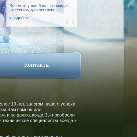
Все лето у нас большие скидки
Все лето у нас большие скидки
на технику для обогрева!
на технику для обогрева!
подробнее
подробнее
Контакты
лее 13 лет, залогом нашего успеха
овы Вам помочь или
м, и не важно, когда Вы приобрели
и технические специалисты всегда к
йшей эксплуатации ключевое