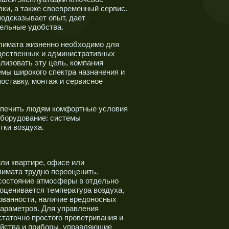
вки, а также своевременный сервис.
подсказывает опыт, дает
ельные удобства.
лимата жизненно необходимо для
бщественных и административных
лизовать эту цель, компания
мы широкого спектра назначения и
оставку, монтаж и сервисное
спечить людям комфортные условия
оборудование: системы
тки воздуха.
ли квартире, офисе или
лимата трудно переоценить.
 состояние атмосферы в отдельно
оценивается температура воздуха,
ованности, наличие вредоносных
параметров. Для управления
таточно простого проветривания и
йства и приборы, управляющие