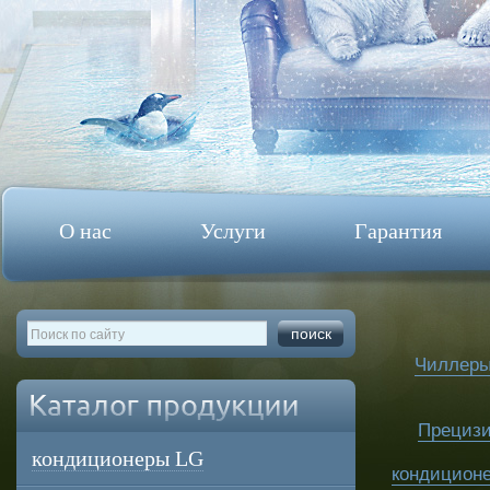
О нас
Услуги
Гарантия
Чиллер
Прециз
кондиционеры LG
кондицион